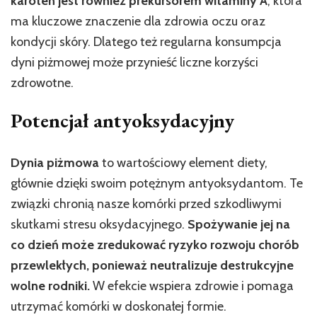
karoten jest również prekursorem witaminy A
, która
ma kluczowe znaczenie dla zdrowia oczu oraz
kondycji skóry. Dlatego też regularna konsumpcja
dyni piżmowej może przynieść liczne korzyści
zdrowotne.
Potencjał antyoksydacyjny
Dynia piżmowa
to wartościowy element diety,
głównie dzięki swoim potężnym antyoksydantom. Te
związki chronią nasze komórki przed szkodliwymi
skutkami stresu oksydacyjnego.
Spożywanie jej na
co dzień może zredukować ryzyko rozwoju chorób
przewlekłych, ponieważ neutralizuje destrukcyjne
wolne rodniki.
W efekcie wspiera zdrowie i pomaga
utrzymać komórki w doskonałej formie.