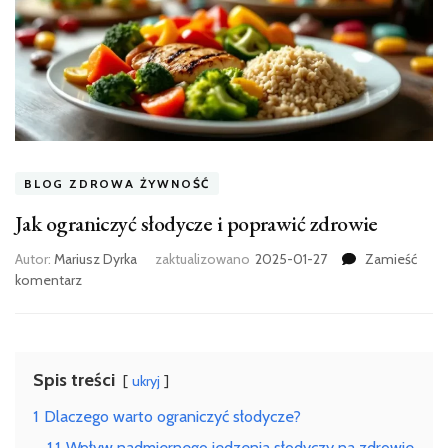
BLOG ZDROWA ŻYWNOŚĆ
Jak ograniczyć słodycze i poprawić zdrowie
Autor:
Mariusz Dyrka
zaktualizowano
2025-01-27
Zamieść
we
komentarz
wpisie
Jak
ograniczyć
słodycze
Spis treści
ukryj
i
poprawić
1
Dlaczego warto ograniczyć słodycze?
zdrowie
1.1
Wpływ nadmiernego jedzenia słodyczy na zdrowie