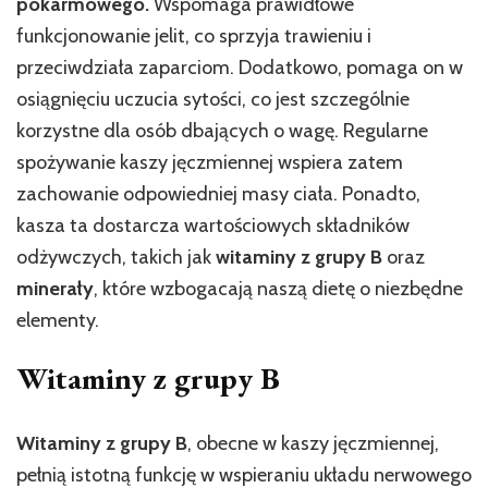
pokarmowego.
Wspomaga prawidłowe
funkcjonowanie jelit, co sprzyja trawieniu i
przeciwdziała zaparciom. Dodatkowo, pomaga on w
osiągnięciu uczucia sytości, co jest szczególnie
korzystne dla osób dbających o wagę. Regularne
spożywanie kaszy jęczmiennej wspiera zatem
zachowanie odpowiedniej masy ciała. Ponadto,
kasza ta dostarcza wartościowych składników
odżywczych, takich jak
witaminy z grupy B
oraz
minerały
, które wzbogacają naszą dietę o niezbędne
elementy.
Witaminy z grupy B
Witaminy z grupy B
, obecne w kaszy jęczmiennej,
pełnią istotną funkcję w wspieraniu układu nerwowego