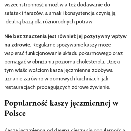
wszechstronność umożliwia też dodawanie do
sałatek i farszów, a smak i konsystencja czynią ją
idealną bazą dla różnorodnych potraw.
Nie bez znaczenia jest również jej pozytywny wpływ
na zdrowie
. Regularne spożywanie kaszy może
wspierać funkcjonowanie układu pokarmowego oraz
pomagać w obniżaniu poziomu cholesterolu. Dzięki
tym właściwościom kasza jęczmienna zdobywa
uznanie zarówno w domowych kuchniach, jak i
restauracjach propagujących zdrowe żywienie.
Popularność kaszy jęczmiennej w
Polsce
Kasza jęczmienna od dawna cieszy się popularnością