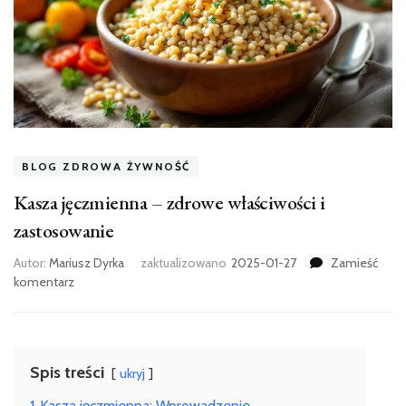
BLOG ZDROWA ŻYWNOŚĆ
Kasza jęczmienna – zdrowe właściwości i
zastosowanie
Autor:
Mariusz Dyrka
zaktualizowano
2025-01-27
Zamieść
we
komentarz
wpisie
Kasza
jęczmienna
–
Spis treści
ukryj
zdrowe
właściwości
1
Kasza jęczmienna: Wprowadzenie