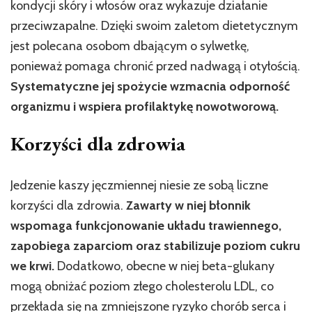
kondycji skóry i włosów oraz wykazuje działanie
przeciwzapalne. Dzięki swoim zaletom dietetycznym
jest polecana osobom dbającym o sylwetkę,
ponieważ pomaga chronić przed nadwagą i otyłością.
Systematyczne jej spożycie wzmacnia odporność
organizmu i wspiera profilaktykę nowotworową.
Korzyści dla zdrowia
Jedzenie kaszy jęczmiennej niesie ze sobą liczne
korzyści dla zdrowia.
Zawarty w niej błonnik
wspomaga funkcjonowanie układu trawiennego,
zapobiega zaparciom oraz stabilizuje poziom cukru
we krwi.
Dodatkowo, obecne w niej beta-glukany
mogą obniżać poziom złego cholesterolu LDL, co
przekłada się na zmniejszone ryzyko chorób serca i