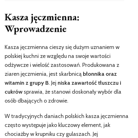
Kasza jęczmienna:
Wprowadzenie
Kasza jęczmienna cieszy się dużym uznaniem w
polskiej kuchni ze względu na swoje wartości
odżywcze i wielość zastosowań. Produkowana z
ziaren jęczmienia, jest skarbnicą
błonnika oraz
witamin z grupy B
. Jej
niska zawartość tłuszczu i
cukrów
sprawia, że stanowi doskonały wybór dla
osób dbających o zdrowie.
W tradycyjnych daniach polskich kasza jęczmienna
często występuje jako kluczowy element, jak
chociażby w krupniku czy gulaszach. Jej