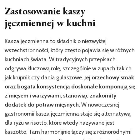
Zastosowanie kaszy
jęczmiennej w kuchni
Kasza jęczmienna to składnik o niezwykłej
wszechstronności, który często pojawia się w różnych
kuchniach świata. W tradycyjnych przepisach
odgrywa kluczową rolę, szczególnie w zupach takich
jak krupnik czy dania gulaszowe.
Jej orzechowy smak
oraz bogata konsystencja doskonale komponują się
z mięsem i warzywami, stanowiąc znakomity
dodatek do potraw mięsnych.
W nowoczesnej
gastronomii kasza jęczmienna staje się alternatywą
dla ryżu w risotto, które wtedy nazywane jest
kaszotto. Tam harmonijnie łączy się z różnorodnymi