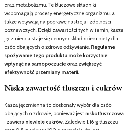
oraz metabolizmu. Te kluczowe składniki
wspomagają procesy energetyczne organizmu, a
także wpływają na poprawę nastroju i zdolności
poznawczych. Dzięki zawartości tych witamin, kasza
jęczmienna staje się cennym składnikiem diety dla
osób dbających o zdrowe odżywianie.
Regularne
spożywanie tego produktu może korzystnie
wpłynąć na samopoczucie oraz zwiększyć
efektywność przemiany materii.
Niska zawartość tłuszczu i cukrów
Kasza jęczmienna to doskonały wybór dla osób
dbających o zdrowie, ponieważ jest
niskotłuszczowa
i zawiera
niewiele cukrów
. Zaledwie 1,16 g tłuszczu