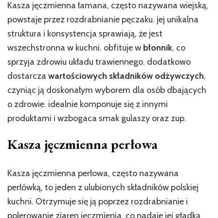
Kasza jęczmienna łamana, często nazywana wiejską,
powstaje przez rozdrabnianie pęczaku. jej unikalna
struktura i konsystencja sprawiają, że jest
wszechstronna w kuchni. obfituje w
błonnik
, co
sprzyja zdrowiu układu trawiennego. dodatkowo
dostarcza
wartościowych składników odżywczych
,
czyniąc ją doskonałym wyborem dla osób dbających
o zdrowie. idealnie komponuje się z innymi
produktami i wzbogaca smak gulaszy oraz zup.
Kasza jęczmienna perłowa
Kasza jęczmienna perłowa, często nazywana
perłówką, to jeden z ulubionych składników polskiej
kuchni. Otrzymuje się ją poprzez rozdrabnianie i
polerowanie ziaren jęczmienia, co nadaje jej gładką