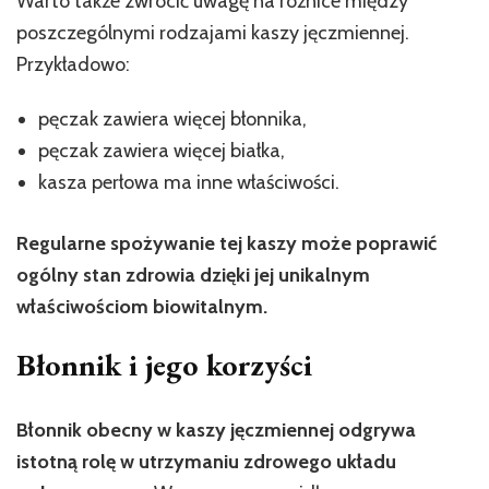
Warto także zwrócić uwagę na różnice między
poszczególnymi rodzajami kaszy jęczmiennej.
Przykładowo:
pęczak zawiera więcej błonnika,
pęczak zawiera więcej białka,
kasza perłowa ma inne właściwości.
Regularne spożywanie tej kaszy może poprawić
ogólny stan zdrowia dzięki jej unikalnym
właściwościom biowitalnym.
Błonnik i jego korzyści
Błonnik obecny w kaszy jęczmiennej odgrywa
istotną rolę w utrzymaniu zdrowego układu