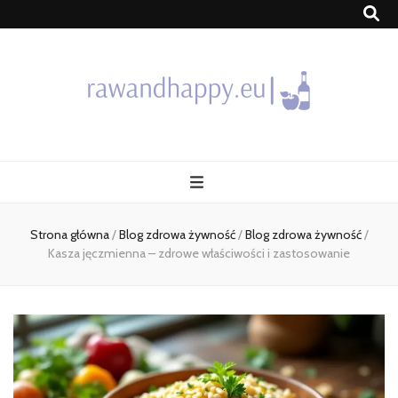
Blog
Strona główna
/
Blog zdrowa żywność
/
Blog zdrowa żywność
/
Kasza jęczmienna – zdrowe właściwości i zastosowanie