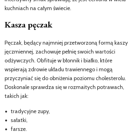
kuchniach na całym świecie.
Kasza pęczak
Pęczak, będący najmniej przetworzoną formą kaszy
jęczmiennej, zachowuje pełnię swoich wartości
odżywczych. Obfituje w błonnik i białko, które
wspierają zdrowie układu trawiennego i mogą
przyczyniać się do obniżenia poziomu cholesterolu.
Doskonale sprawdza się w rozmaitych potrawach,
takich jak:
tradycyjne zupy,
sałatki,
farsze.