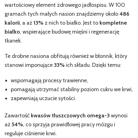
wartościowy element zdrowego jadłospisu. W 100
gramach tych małych nasion znajdziemy około
486
kalorii
, a aż
13%
z nich to białko. Jest to
kompletne
białko
, wspierające budowę mięśni i regenerację
tkanek.
Te drobne nasiona obfitują również w błonnik, który
stanowi imponujące
33%
ich składu. Dzięki temu:
wspomagają procesy trawienne,
pomagają utrzymać stabilny poziom cukru we krwi,
zapewniają uczucie sytości.
Zawartość
kwasów tłuszczowych omega-3
wynosi
aż
54%
, co sprzyja prawidłowej pracy mózgu i
reguluje ciśnienie krwi.