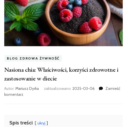
BLOG ZDROWA ŻYWNOŚĆ
Nasiona chia: Właściwości, korzyści zdrowotne i
zastosowanie w diecie
Autor:
Mariusz Dyrka
zaktualizowano
2025-03-06
Zamieść
we
komentarz
wpisie
Nasiona
chia:
Właściwości,
Spis treści
ukryj
korzyści