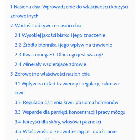
zdrowotne
1
Nasiona chia: Wprowadzenie do właściwości i korzyści
i
zdrowotnych
zastosowanie
w
2
Wartości odżywcze nasion chia
diecie
2.1
Wysokiej jakości białko i jego znaczenie
2.2
Źródło błonnika i jego wpływ na trawienie
2.3
Kwas omega-3: Dlaczego jest ważny?
2.4
Minerały wspierające zdrowie
3
Zdrowotne właściwości nasion chia
3.1
Wpływ na układ trawienny i regulację cukru we
krwi
3.2
Regulacja ciśnienia krwi i poziomu hormonów
3.3
Wsparcie dla pamięci, koncentracji i pracy mózgu
3.4
Korzyści dla skóry, włosów i paznokci
3.5
Właściwości przeciwutleniające i opóźnianie