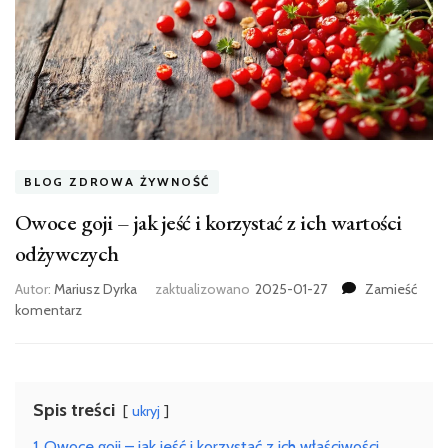
BLOG ZDROWA ŻYWNOŚĆ
Owoce goji – jak jeść i korzystać z ich wartości
odżywczych
Autor:
Mariusz Dyrka
zaktualizowano
2025-01-27
Zamieść
we
komentarz
wpisie
Owoce
goji
–
Spis treści
ukryj
jak
jeść
1
Owoce goji – jak jeść i korzystać z ich właściwości