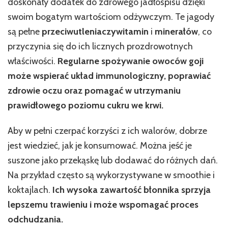
doskonały dodatek do zdrowego jadłospisu dzięki
swoim bogatym wartościom odżywczym. Te jagody
są pełne
przeciwutleniaczy
witamin
i
minerałów
, co
przyczynia się do ich licznych prozdrowotnych
właściwości.
Regularne spożywanie owoców goji
może wspierać układ immunologiczny, poprawiać
zdrowie oczu oraz pomagać w utrzymaniu
prawidłowego poziomu cukru we krwi.
Aby w pełni czerpać korzyści z ich walorów, dobrze
jest wiedzieć, jak je konsumować. Można jeść je
suszone jako przekąskę lub dodawać do różnych dań.
Na przykład często są wykorzystywane w smoothie i
koktajlach.
Ich wysoka zawartość błonnika sprzyja
lepszemu trawieniu i może wspomagać proces
odchudzania.