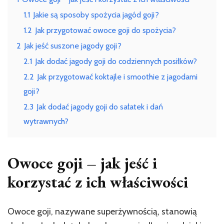
i
1.1
Jakie są sposoby spożycia jagód goji?
korzystać
z
1.2
Jak przygotować owoce goji do spożycia?
ich
2
Jak jeść suszone jagody goji?
wartości
odżywczych
2.1
Jak dodać jagody goji do codziennych posiłków?
2.2
Jak przygotować koktajle i smoothie z jagodami
goji?
2.3
Jak dodać jagody goji do sałatek i dań
wytrawnych?
Owoce goji – jak jeść i
korzystać z ich właściwości
Owoce goji, nazywane superżywnością, stanowią