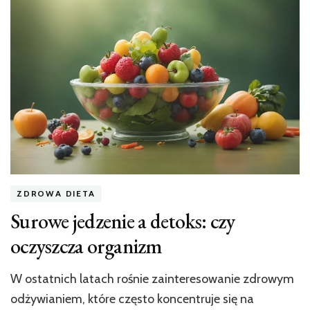
surowe
desery,
które
smakują
wyśmienicie
ZDROWA DIETA
Surowe jedzenie a detoks: czy
oczyszcza organizm
W ostatnich latach rośnie zainteresowanie zdrowym
odżywianiem, które często koncentruje się na