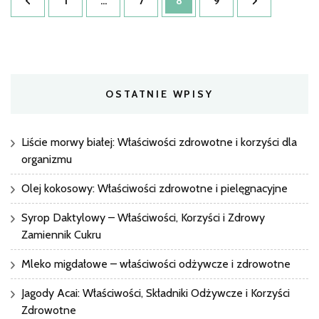
Strona
Strona
Strona
Strona
1
…
7
8
9
zdrowe?
wpisów
Dowiedz
się,
co
mówią
eksperci!
OSTATNIE WPISY
Liście morwy białej: Właściwości zdrowotne i korzyści dla
organizmu
Olej kokosowy: Właściwości zdrowotne i pielęgnacyjne
Syrop Daktylowy – Właściwości, Korzyści i Zdrowy
Zamiennik Cukru
Mleko migdałowe – właściwości odżywcze i zdrowotne
Jagody Acai: Właściwości, Składniki Odżywcze i Korzyści
Zdrowotne