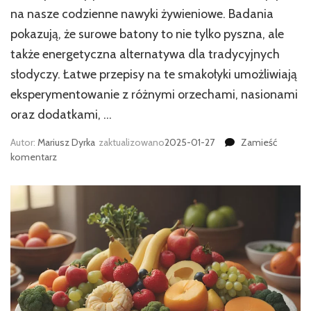
na nasze codzienne nawyki żywieniowe. Badania
pokazują, że surowe batony to nie tylko pyszna, ale
także energetyczna alternatywa dla tradycyjnych
słodyczy. Łatwe przepisy na te smakołyki umożliwiają
eksperymentowanie z różnymi orzechami, nasionami
oraz dodatkami, …
Autor:
Mariusz Dyrka
zaktualizowano
2025-01-27
Zamieść
we
komentarz
wpisie
Jak
zrobić
domowe
surowe
batony
energetyczne