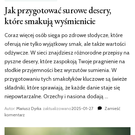
Jak przygotować surowe desery,
które smakują wyśmienicie
Coraz więcej osób sięga po zdrowe słodycze, które
oferują nie tylko wyjątkowy smak, ale także wartości
odżywcze. W sieci znajdziesz różnorodne przepisy na
pyszne desery, które zaspokoją Twoje pragnienie na
słodkie przyjemności bez wyrzutów sumienia. W
przygotowaniu tych smakołyków kluczowe są świeże
składniki, które sprawiają, że każde danie staje się
niepowtarzalne. Orzechy i nasiona dodają …
Autor:
Mariusz Dyrka
zaktualizowano
2025-01-27
Zamieść
we
komentarz
wpisie
Jak
przygotować