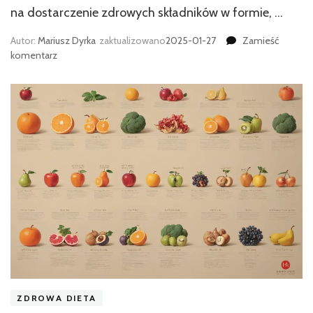
na dostarczenie zdrowych składników w formie, …
Autor:
Mariusz Dyrka
zaktualizowano
2025-01-27
Zamieść
we
komentarz
wpisie
Najlepsze
przepisy
na
surowe
smoothies
pełne
witamin
ZDROWA DIETA