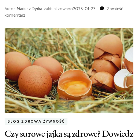
Autor:
Mariusz Dyrka
zaktualizowano
2025-01-27
Zamieść
we
komentarz
wpisie
Jak
przygotować
surowe
zupy
i
chłodniki
BLOG ZDROWA ŻYWNOŚĆ
Czy surowe jajka są zdrowe? Dowiedz