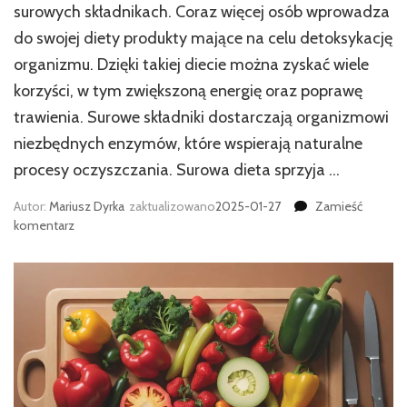
surowych składnikach. Coraz więcej osób wprowadza
do swojej diety produkty mające na celu detoksykację
organizmu. Dzięki takiej diecie można zyskać wiele
korzyści, w tym zwiększoną energię oraz poprawę
trawienia. Surowe składniki dostarczają organizmowi
niezbędnych enzymów, które wspierają naturalne
procesy oczyszczania. Surowa dieta sprzyja …
Autor:
Mariusz Dyrka
zaktualizowano
2025-01-27
Zamieść
we
komentarz
wpisie
Surowe
jedzenie
a
detoks:
czy
oczyszcza
organizm