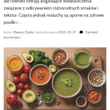
ale również oferują angażujące doświadczenia
związane z odkrywaniem różnorodnych smaków i
tekstur. Często jednak maluchy są oporne na zdrowe
posiłki i …
Autor:
Mariusz Dyrka
zaktualizowano
2025-01-27
Zamieść
we
komentarz
wpisie
Surowe
jedzenie
dla
dzieci:
jak
przekonać
maluchy
do
zdrowych
posiłków