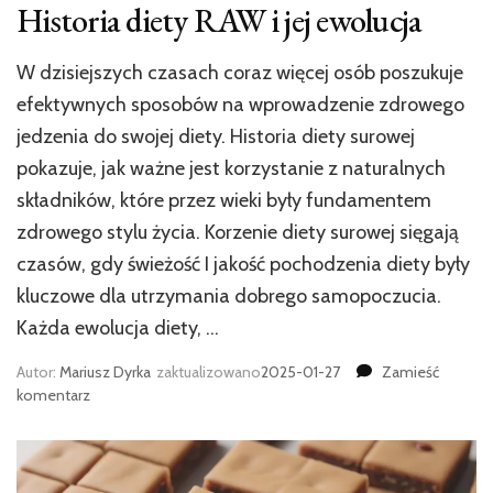
Historia diety RAW i jej ewolucja
W dzisiejszych czasach coraz więcej osób poszukuje
efektywnych sposobów na wprowadzenie zdrowego
jedzenia do swojej diety. Historia diety surowej
pokazuje, jak ważne jest korzystanie z naturalnych
składników, które przez wieki były fundamentem
zdrowego stylu życia. Korzenie diety surowej sięgają
czasów, gdy świeżość I jakość pochodzenia diety były
kluczowe dla utrzymania dobrego samopoczucia.
Każda ewolucja diety, …
Autor:
Mariusz Dyrka
zaktualizowano
2025-01-27
Zamieść
we
komentarz
wpisie
Historia
diety
RAW