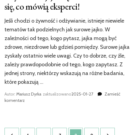
się, co mówią eksperci!
Jeśli chodzi o żywność i odżywianie, istnieje niewiele
tematów tak podzielnych jak surowe jajko. W
zależności od tego, kogo pytasz, jajka mogą być
zdrowe, niezdrowe lub gdzieś pomiędzy. Surowe jajka
zyskały ostatnio wiele uwagi. Czy to dobrze, czy źle,
zależy prawdopodobnie od tego, kogo zapytasz. Z
jednej strony, niektórzy wskazują na różne badania,
które pokazują …
Autor:
Mariusz Dyrka
zaktualizowano
2025-01-27
Zamieść
we
komentarz
wpisie
Czy
surowe
jajka
Stronicowanie
są