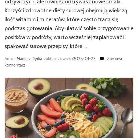
odżywczych, ale również odkrywasz nowe smaki.
Korzyści zdrowotne diety surowej obejmują większą
ilość witamin i minerałów, które często tracą się
podczas gotowania. Aby ułatwić sobie przygotowanie
posiłków w podróży, warto wcześniej zaplanować i
spakować surowe przepisy, które …
Autor:
Mariusz Dyrka
zaktualizowano
2025-01-27
Zamieść
we
komentarz
wpisie
Surowe
jedzenie
w
podróży:
jak
się
przygotować