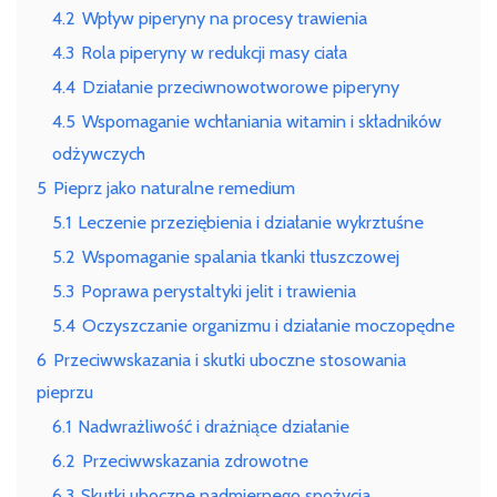
4.2
Wpływ piperyny na procesy trawienia
4.3
Rola piperyny w redukcji masy ciała
4.4
Działanie przeciwnowotworowe piperyny
4.5
Wspomaganie wchłaniania witamin i składników
odżywczych
5
Pieprz jako naturalne remedium
5.1
Leczenie przeziębienia i działanie wykrztuśne
5.2
Wspomaganie spalania tkanki tłuszczowej
5.3
Poprawa perystaltyki jelit i trawienia
5.4
Oczyszczanie organizmu i działanie moczopędne
6
Przeciwwskazania i skutki uboczne stosowania
pieprzu
6.1
Nadwrażliwość i drażniące działanie
6.2
Przeciwwskazania zdrowotne
6.3
Skutki uboczne nadmiernego spożycia