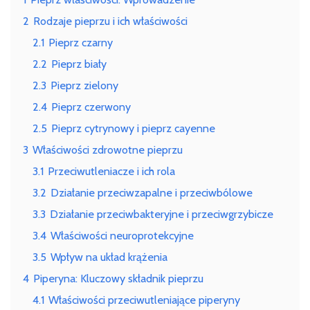
–
2
Rodzaje pieprzu i ich właściwości
odkryj
korzyści
2.1
Pieprz czarny
2.2
Pieprz biały
2.3
Pieprz zielony
2.4
Pieprz czerwony
2.5
Pieprz cytrynowy i pieprz cayenne
3
Właściwości zdrowotne pieprzu
3.1
Przeciwutleniacze i ich rola
3.2
Działanie przeciwzapalne i przeciwbólowe
3.3
Działanie przeciwbakteryjne i przeciwgrzybicze
3.4
Właściwości neuroprotekcyjne
3.5
Wpływ na układ krążenia
4
Piperyna: Kluczowy składnik pieprzu
4.1
Właściwości przeciwutleniające piperyny