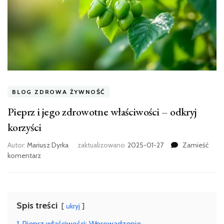
BLOG ZDROWA ŻYWNOŚĆ
Pieprz i jego zdrowotne właściwości – odkryj
korzyści
Autor:
Mariusz Dyrka
zaktualizowano
2025-01-27
Zamieść
we
komentarz
wpisie
Pieprz
i
jego
Spis treści
ukryj
zdrowotne
właściwości
1
Pieprz właściwości: Wprowadzenie