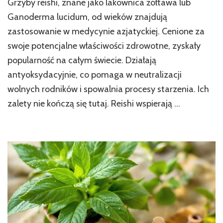
Grzyby reishi, znane jako lakownica żółtawa lub
Właściwości
Ganoderma lucidum, od wieków znajdują
i
zastosowanie w medycynie azjatyckiej. Cenione za
Korzyści
Zdrowotne
swoje potencjalne właściwości zdrowotne, zyskały
Grzyba
popularność na całym świecie. Działają
Nieśmiertelności
antyoksydacyjnie, co pomaga w neutralizacji
wolnych rodników i spowalnia procesy starzenia. Ich
zalety nie kończą się tutaj. Reishi wspierają …