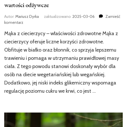
wartości odżywcze
Autor:
Mariusz Dyrka
zaktualizowano
2025-03-06
Zamieść
we
komentarz
wpisie
Mąka z ciecierzycy – właściwości zdrowotne Mąka z
Mąka
z
ciecierzycy oferuje liczne korzyści zdrowotne.
ciecierzycy
Obfituje w białko oraz błonnik, co sprzyja lepszemu
–
trawieniu i pomaga w utrzymaniu prawidłowej masy
właściwości
zdrowotne
ciała. Z tego powodu stanowi doskonały wybór dla
i
osób na diecie wegetariańskiej lub wegańskiej.
wartości
odżywcze
Dodatkowo, jej niski indeks glikemiczny wspomaga
regulację poziomu cukru we krwi, co jest …