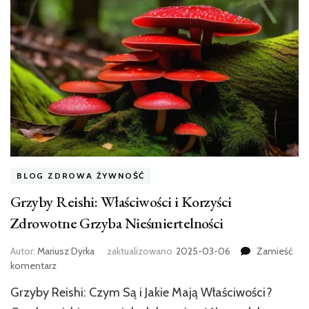
BLOG ZDROWA ŻYWNOŚĆ
Grzyby Reishi: Właściwości i Korzyści
Zdrowotne Grzyba Nieśmiertelności
Autor:
Mariusz Dyrka
zaktualizowano
2025-03-06
Zamieść
we
komentarz
wpisie
Grzyby Reishi: Czym Są i Jakie Mają Właściwości?
Grzyby
Reishi: