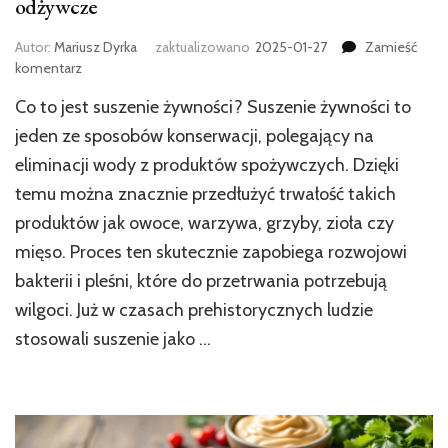
odżywcze
Autor:
Mariusz Dyrka
zaktualizowano
2025-01-27
Zamieść
we
komentarz
wpisie
Co to jest suszenie żywności? Suszenie żywności to
Suszenie
żywności
jeden ze sposobów konserwacji, polegający na
–
eliminacji wody z produktów spożywczych. Dzięki
metody,
temu można znacznie przedłużyć trwałość takich
historia
i
produktów jak owoce, warzywa, grzyby, zioła czy
wartości
mięso. Proces ten skutecznie zapobiega rozwojowi
odżywcze
bakterii i pleśni, które do przetrwania potrzebują
wilgoci. Już w czasach prehistorycznych ludzie
stosowali suszenie jako …