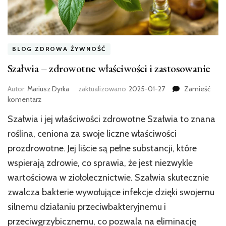
BLOG ZDROWA ŻYWNOŚĆ
Szałwia – zdrowotne właściwości i zastosowanie
Autor:
Mariusz Dyrka
zaktualizowano
2025-01-27
Zamieść
we
komentarz
wpisie
Szałwia i jej właściwości zdrowotne Szałwia to znana
Szałwia
–
roślina, ceniona za swoje liczne właściwości
zdrowotne
prozdrowotne. Jej liście są pełne substancji, które
właściwości
wspierają zdrowie, co sprawia, że jest niezwykle
i
zastosowanie
wartościowa w ziołolecznictwie. Szałwia skutecznie
zwalcza bakterie wywołujące infekcje dzięki swojemu
silnemu działaniu przeciwbakteryjnemu i
przeciwgrzybicznemu, co pozwala na eliminację