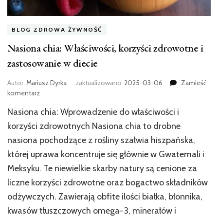
BLOG ZDROWA ŻYWNOŚĆ
Nasiona chia: Właściwości, korzyści zdrowotne i
zastosowanie w diecie
Autor:
Mariusz Dyrka
zaktualizowano
2025-03-06
Zamieść
we
komentarz
wpisie
Nasiona chia: Wprowadzenie do właściwości i
Nasiona
chia:
korzyści zdrowotnych Nasiona chia to drobne
Właściwości,
nasiona pochodzące z rośliny szałwia hiszpańska,
korzyści
której uprawa koncentruje się głównie w Gwatemali i
zdrowotne
i
Meksyku. Te niewielkie skarby natury są cenione za
zastosowanie
liczne korzyści zdrowotne oraz bogactwo składników
w
diecie
odżywczych. Zawierają obfite ilości białka, błonnika,
kwasów tłuszczowych omega-3, minerałów i