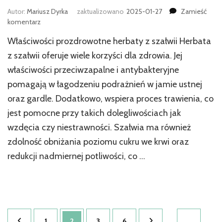
Autor:
Mariusz Dyrka
zaktualizowano
2025-01-27
Zamieść
we
komentarz
wpisie
Właściwości prozdrowotne herbaty z szałwii Herbata
Herbata
z
z szałwii oferuje wiele korzyści dla zdrowia. Jej
szałwii
właściwości przeciwzapalne i antybakteryjne
–
pomagają w łagodzeniu podrażnień w jamie ustnej
właściwości
prozdrowotne
oraz gardle. Dodatkowo, wspiera proces trawienia, co
i
jest pomocne przy takich dolegliwościach jak
zastosowania
wzdęcia czy niestrawności. Szałwia ma również
zdolność obniżania poziomu cukru we krwi oraz
redukcji nadmiernej potliwości, co …
Stronicowanie
Strona
Strona
Strona
Strona
1
2
3
6
…