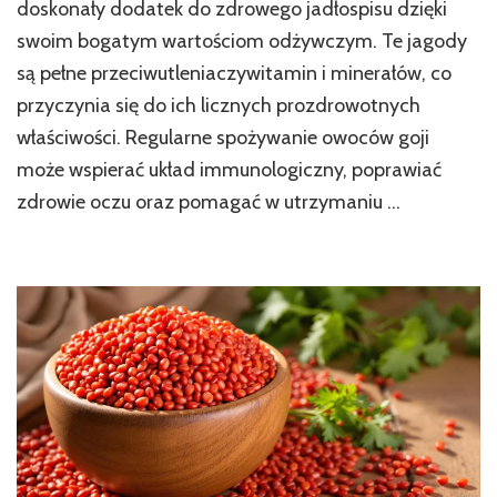
doskonały dodatek do zdrowego jadłospisu dzięki
jak
swoim bogatym wartościom odżywczym. Te jagody
jeść
i
są pełne przeciwutleniaczywitamin i minerałów, co
korzystać
przyczynia się do ich licznych prozdrowotnych
z
ich
właściwości. Regularne spożywanie owoców goji
wartości
może wspierać układ immunologiczny, poprawiać
odżywczych
zdrowie oczu oraz pomagać w utrzymaniu …