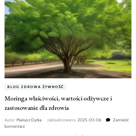
BLOG ZDROWA ŻYWNOŚĆ
Moringa właściwości, wartości odżywcze i
zastosowanie dla zdrowia
Autor:
Mariusz Dyrka
zaktualizowano
2025-03-06
Zamieść
we
komentarz
wpisie