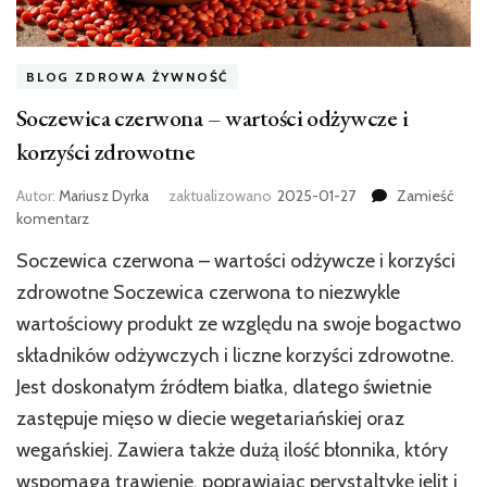
BLOG ZDROWA ŻYWNOŚĆ
Soczewica czerwona – wartości odżywcze i
korzyści zdrowotne
Autor:
Mariusz Dyrka
zaktualizowano
2025-01-27
Zamieść
we
komentarz
wpisie
Soczewica czerwona – wartości odżywcze i korzyści
Soczewica
czerwona
zdrowotne Soczewica czerwona to niezwykle
–
wartościowy produkt ze względu na swoje bogactwo
wartości
składników odżywczych i liczne korzyści zdrowotne.
odżywcze
i
Jest doskonałym źródłem białka, dlatego świetnie
korzyści
zastępuje mięso w diecie wegetariańskiej oraz
zdrowotne
wegańskiej. Zawiera także dużą ilość błonnika, który
wspomaga trawienie, poprawiając perystaltykę jelit i