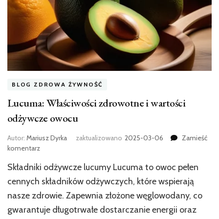
BLOG ZDROWA ŻYWNOŚĆ
Lucuma: Właściwości zdrowotne i wartości
odżywcze owocu
Autor:
Mariusz Dyrka
zaktualizowano
2025-03-06
Zamieść
we
komentarz
wpisie
Składniki odżywcze lucumy Lucuma to owoc pełen
Lucuma:
Właściwości
cennych składników odżywczych, które wspierają
zdrowotne
nasze zdrowie. Zapewnia złożone węglowodany, co
i
gwarantuje długotrwałe dostarczanie energii oraz
wartości