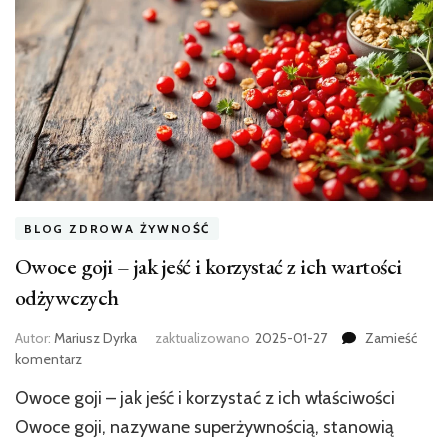
BLOG ZDROWA ŻYWNOŚĆ
Owoce goji – jak jeść i korzystać z ich wartości
odżywczych
Autor:
Mariusz Dyrka
zaktualizowano
2025-01-27
Zamieść
we
komentarz
wpisie
Owoce goji – jak jeść i korzystać z ich właściwości
Owoce
goji
Owoce goji, nazywane superżywnością, stanowią
–