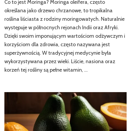
Co to jest Moringa? Moringa oleifera, często
Moringa
właściwości,
określana jako drzewo chrzanowe, to tropikalna
wartości
roślina liściasta z rodziny moringowatych. Naturalnie
odżywcze
występuje w północnych rejonach Indii oraz Afryki.
i
zastosowanie
Dzięki swoim imponującym wartościom odżywczym i
dla
korzyściom dla zdrowia, często nazywana jest
zdrowia
superżywnością. W tradycyjnej medycynie była
wykorzystywana przez wieki. Liście, nasiona oraz
korzeń tej rośliny są pełne witamin, …