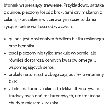
błonnik wspierający trawienie.
Przykładowo, sałatka
z quinoa, pieczony łosoś z brokułami czy makaron z
cukinią i kurczakiem w czerwonym sosie to dania
sycące i pełne wartości odżywczych.
quinoa jest doskonałym źródłem białka roślinnego
oraz błonnika,
łosoś pieczony nie tylko smakuje wybornie, ale
również dostarcza cennych kwasów
omega-3
wspomagających serce,
brokuły natomiast wzbogacają posiłek o witaminy
C
i
K
z kolei makaron z cukinią to lekka alternatywa dla
tradycyjnych dań makaronowych, urozmaicona
chudym mięsem kurczaka.