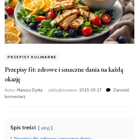
PRZEPISY KULINARNE
Przepisy fit: zdrowe i smaczne dania na każdą
okazję
Autor:
Mariusz Dyrka
zaktualizowano
2025-01-27
Zamieść
we
komentarz
wpisie
Przepisy
fit:
zdrowe
Spis treści
ukryj
i
smaczne
1
Przepisy fit: zdrowe i smaczne dania