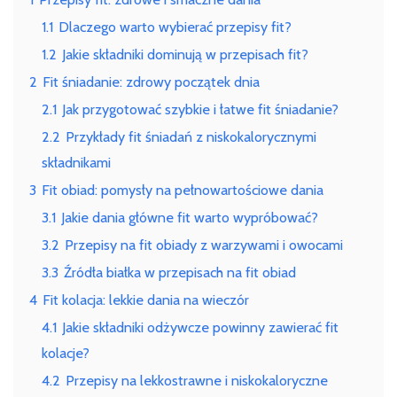
dania
1.1
Dlaczego warto wybierać przepisy fit?
na
każdą
1.2
Jakie składniki dominują w przepisach fit?
okazję
2
Fit śniadanie: zdrowy początek dnia
2.1
Jak przygotować szybkie i łatwe fit śniadanie?
2.2
Przykłady fit śniadań z niskokalorycznymi
składnikami
3
Fit obiad: pomysły na pełnowartościowe dania
3.1
Jakie dania główne fit warto wypróbować?
3.2
Przepisy na fit obiady z warzywami i owocami
3.3
Źródła białka w przepisach na fit obiad
4
Fit kolacja: lekkie dania na wieczór
4.1
Jakie składniki odżywcze powinny zawierać fit
kolacje?
4.2
Przepisy na lekkostrawne i niskokaloryczne