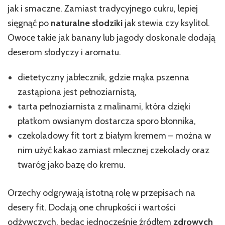
jak i smaczne. Zamiast tradycyjnego cukru, lepiej
sięgnąć po
naturalne słodziki
jak stewia czy ksylitol.
Owoce takie jak banany lub jagody doskonale dodają
deserom słodyczy i aromatu.
dietetyczny jabłecznik, gdzie mąka pszenna
zastąpiona jest pełnoziarnistą,
tarta pełnoziarnista z malinami, która dzięki
płatkom owsianym dostarcza sporo błonnika,
czekoladowy fit tort z białym kremem – można w
nim użyć kakao zamiast mlecznej czekolady oraz
twaróg jako bazę do kremu.
Orzechy odgrywają istotną rolę w przepisach na
desery fit. Dodają one chrupkości i wartości
odżywczych, będąc jednocześnie źródłem
zdrowych