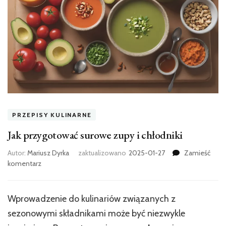
PRZEPISY KULINARNE
Jak przygotować surowe zupy i chłodniki
Autor:
Mariusz Dyrka
zaktualizowano
2025-01-27
Zamieść
we
komentarz
wpisie
Jak
przygotować
Wprowadzenie do kulinariów związanych z
surowe
sezonowymi składnikami może być niezwykle
zupy