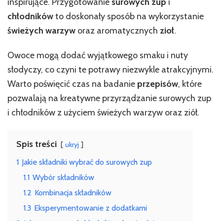
i
inspirujące. Przygotowanie
surowych zup
i
chłodniki
chłodników
to doskonały sposób na wykorzystanie
świeżych warzyw
oraz aromatycznych
zioł
.
Owoce mogą dodać wyjątkowego smaku i nuty
słodyczy, co czyni te potrawy niezwykle atrakcyjnymi.
Warto poświęcić czas na badanie
przepisów
, które
pozwalają na kreatywne przyrządzanie surowych zup
i chłodników z użyciem świeżych warzyw oraz ziół.
Spis treści
ukryj
1
Jakie składniki wybrać do surowych zup
1.1
Wybór składników
1.2
Kombinacja składników
1.3
Eksperymentowanie z dodatkami