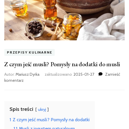
PRZEPISY KULINARNE
Z czym jeść musli? Pomysły na dodatki do musli
Autor:
Mariusz Dyrka
zaktualizowano
2025-01-27
Zamieść
we
komentarz
wpisie
Z
czym
jeść
Spis treści
ukryj
musli?
Pomysły
1
Z czym jeść musli? Pomysły na dodatki
na
1.1
Musli z jogurtem naturalnym
dodatki