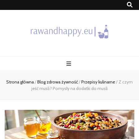
Blog
Strona główna
/
Blog zdrowa żywność
/
Przepisy kulinarne
/
Z czym
jeść musli? Pomysły na dodatki do musli