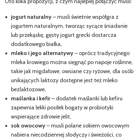
Oto kilka propozycji, z czym najlepiej połączyć musli:
jogurt naturalny
– musli świetnie współgra z
jogurtem naturalnym, tworząc sycące śniadanie
lub przekąskę, gęsty jogurt grecki dostarcza
dodatkowego białka,
mleko i jego alternatywy
– oprócz tradycyjnego
mleka krowiego można sięgnąć po napoje roślinne,
takie jak migdałowe, owsiane czy ryżowe, dla osób
unikających laktozy dostępne jest też mleko
bezlaktozowe,
maślanka i kefir
– dodatek maślanki lub kefiru
zapewnia lekki posiłek bogaty w probiotyki
wspierające zdrowie jelit,
sok owocowy
– musli polane sokiem owocowym
nabiera niecodziennej słodyczy i świeżości, co