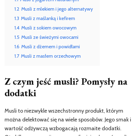
do
1.2
Musli z mlekiem i jego alternatywy
musli
1.3
Musli z maślanką i kefirem
1.4
Musli z sokiem owocowym
1.5
Musli ze świeżymi owocami
1.6
Musli z dżemem i powidłami
1.7
Musli z masłem orzechowym
Z czym jeść musli? Pomysły na
dodatki
Musli to niezwykle wszechstronny produkt, którym
można delektować się na wiele sposobów. Jego smak i
wartość odżywczą wzbogacają rozmaite dodatki.