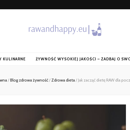
Y KULINARNE
ŻYWNOŚĆ WYSOKIEJ JAKOŚCI – ZADBAJ O SW
ówna
/
Blog zdrowa żywność
/
Zdrowa dieta
/
Jak zacząć dietę RAW dla poc