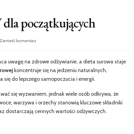
 dla początkujących
we
Zamieść komentarz
wpisie
Jak
zacząć
ca uwagę na zdrowe odżywianie, a dieta surowa staje
dietę
urowej
koncentruje się na jedzeniu naturalnych,
RAW
dla
 się do lepszego samopoczucia i energii.
początkujących
ać się wyzwaniem, jednak wiele osób odkrywa, że
woce, warzywa i orzechy stanowią kluczowe składniki
oraz dostarczają cennych wartości odżywczych.