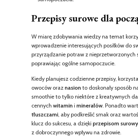
Przepisy surowe dla pocz
W miarę zdobywania wiedzy na temat korzy
wprowadzenie interesujących posiłków do s
przyrządzanie potraw z nieprzetworzonych 
poprawiając ogólne samopoczucie.
Kiedy planujesz codzienne przepisy, korzys
owoców oraz
nasion
to doskonały sposób na
smoothie to tylko niektóre z kreatywnych d
cennych
witamin
i
minerałów
. Ponadto war
tłuszczami
, aby podkreślić smak oraz warto
klucz do sukcesu, a dzięki
przepisom surow
z dobroczynnego wpływu na zdrowie.