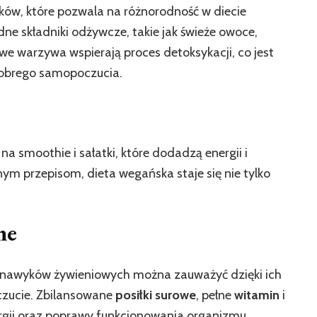
ków, które pozwala na różnorodność w diecie
dne składniki odżywcze, takie jak świeże owoce,
e warzywa wspierają proces detoksykacji, co jest
dobrego samopoczucia.
a smoothie i sałatki, które dodadzą energii i
nym przepisom, dieta wegańska staje się nie tylko
ne
 nawyków żywieniowych można zauważyć dzięki ich
zucie. Zbilansowane
posiłki surowe
, pełne
witamin
i
ergii oraz poprawy funkcjonowania organizmu.