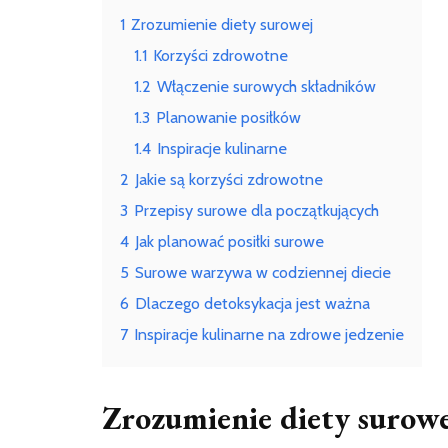
1
Zrozumienie diety surowej
1.1
Korzyści zdrowotne
1.2
Włączenie surowych składników
1.3
Planowanie posiłków
1.4
Inspiracje kulinarne
2
Jakie są korzyści zdrowotne
3
Przepisy surowe dla początkujących
4
Jak planować posiłki surowe
5
Surowe warzywa w codziennej diecie
6
Dlaczego detoksykacja jest ważna
7
Inspiracje kulinarne na zdrowe jedzenie
Zrozumienie diety surowe