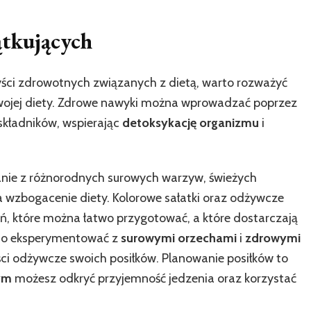
ątkujących
ści zdrowotnych związanych z dietą, warto rozważyć
wojej diety. Zdrowe nawyki można wprowadzać poprzez
składników, wspierając
detoksykację organizmu
i
tanie z różnorodnych surowych warzyw, świeżych
 wzbogacenie diety. Kolorowe sałatki oraz odżywcze
ań, które można łatwo przygotować, a które dostarczają
to eksperymentować z
surowymi orzechami
i
zdrowymi
ści odżywcze swoich posiłków. Planowanie posiłków to
ym
możesz odkryć przyjemność jedzenia oraz korzystać